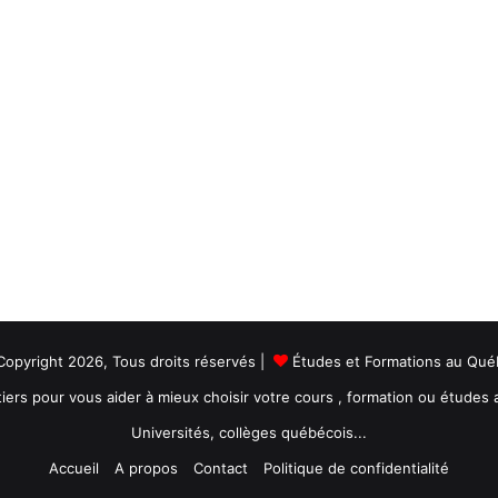
opyright 2026, Tous droits réservés |
Études et Formations au Qué
iers pour vous aider à mieux choisir votre cours , formation ou étude
Universités, collèges québécois...
Accueil
A propos
Contact
Politique de confidentialité