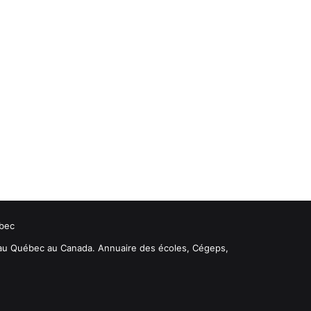
bec
s au Québec au Canada. Annuaire des écoles, Cégeps,