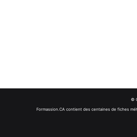
© C
Formassion.CA contient des centaines de fiches mét