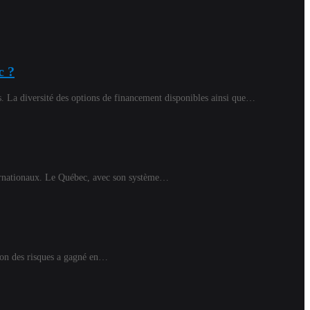
c ?
. La diversité des options de financement disponibles ainsi que…
nternationaux. Le Québec, avec son système…
tion des risques a gagné en…